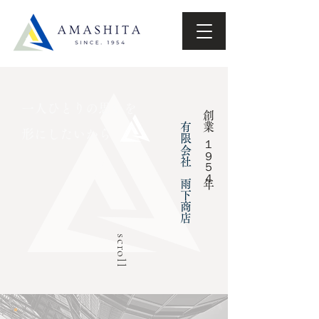
一人ひとりの思いを
有限会社 雨下
創業
​形にしたいから
１９５４
年
商店
scroll