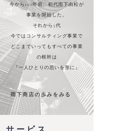
今から100年前、初代雨下由松が
事業を開始した。
それから5代
今ではコンサルティング事業で
どこまでいってもすべての事業
の根幹は
『一人ひとりの思いを形に』
雨下商店の歩みをみる
サービス